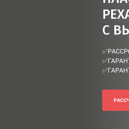
РЕХ
С В
✅РАССРО
✅ГАРАН
✅ГАРАН
РАСС