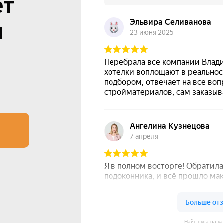
ет
н
Найс-окна на к