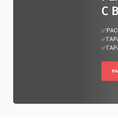
С 
✅РАС
✅ГАР
✅ГАР
Р