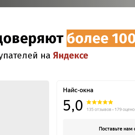
 доверяют
более 10
упателей на
Яндексе