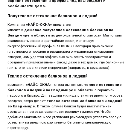
вариант остекления и профиль под Ваш бюджет и
особенности дома.
Полутеплое остекление балконов и лоджий
Компания
«НАЙС-ОКНА»
предлагает
клиентам
дешевое полутеплое остекление балконов во
Владимире и области
по демократичной стоимости. Мы готовы
реализовать заказ в кратчайшие сроки, используя
энергоэффективный профиль SLIDORS. Благодаря применению
пластикового профиля и раздвижного механизма открывания
створок, нам удается эффективно экономить пространство и
создавать привлекательный фасад даже в тех домах, где балконные
плиты очень ветхие или непрочные (например, в хрущевках).
Теплое остекление балконов и лоджий
компания
«НАЙС-ОКНА»
готова выполнить
теплое остекление
балконов и лоджий
во Владимире и области
с гарантией
недорого и быстро. Для защиты жилища в зимнее время от мороза,
осадков, ветра делают
теплое остекление балконов и лоджий
во Владимире.
В таком случае балкон будет выступать как
воздушная преграда, уравнивает разницу температур. Чтобы
добиться максимального утепления рекомендуем утеплять сразу с
остеклением внешнюю кирпичную, бетонную, металлическую
перегородку.